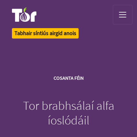
Tor Logo
Tabhair síntiús airgid anois
COSANTA FÉIN
Tor brabhsálaí alfa
íoslódáil