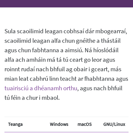
Sula scaoilimid leagan cobhsaí dár mbogearraí,
scaoilimid leagan alfa chun gnéithe a thástáil
agus chun fabhtanna a aimsiú. Ná híoslódáil
alfa ach amháin má tá tú ceart go leor agus
roinnt rudaí nach bhfuil ag obair i gceart, más
mian leat cabhrú linn teacht ar fhabhtanna agus
tuairisciú a dhéanamh orthu
, agus nach bhfuil
tú féin a chur i mbaol.
Teanga
Windows
macOS
GNU/Linux