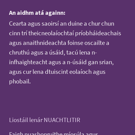
An aidhm atá againn:
Cearta agus saoirsí an duine a chur chun
cinn trí theicneolaíochtaí príobháideachais
agus anaithnideachta foinse oscailte a
chruthú agus a úsáid, tacú lena n-
infhaighteacht agus a n-úsáid gan srian,
agus cur lena dtuiscint eolaíoch agus
phobail.
Liostáil lenár NUACHTLITIR
Faigh nuashonruithe míosúla agus