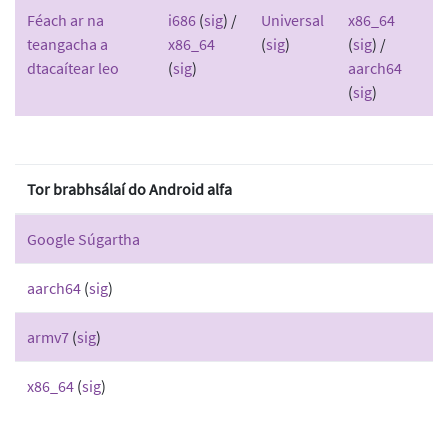
Féach ar na
i686
(
sig
) /
Universal
x86_64
teangacha a
x86_64
(
sig
)
(
sig
) /
dtacaítear leo
(
sig
)
aarch64
(
sig
)
Tor brabhsálaí do Android alfa
Google Súgartha
aarch64
(
sig
)
armv7
(
sig
)
x86_64
(
sig
)