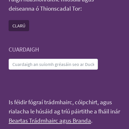
deiseanna ó Thionscadal Tor:
CLARÚ
CUARDAIGH
Is féidir fógraí trádmhairc, cóipchirt, agus
rialacha le húsáid ag tríú páirtithe a fháil inár
Beartas Trádmhairc agus Branda
.