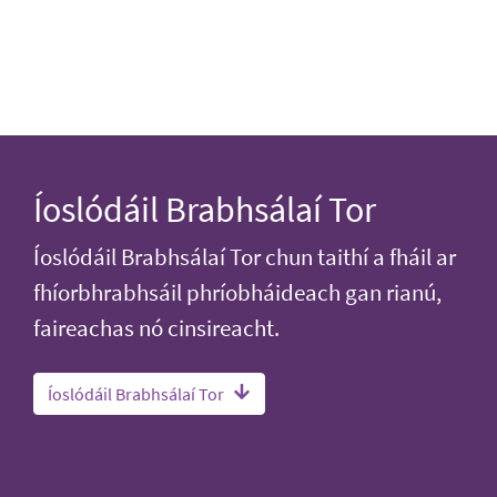
Íoslódáil Brabhsálaí Tor
Íoslódáil Brabhsálaí Tor chun taithí a fháil ar
fhíorbhrabhsáil phríobháideach gan rianú,
faireachas nó cinsireacht.
Íoslódáil Brabhsálaí Tor